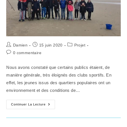
2024
!!
Auteur/autrice
Publication
Post
Damien
15 juin 2020
Projet
de
publiée :
category:
Commentaires
0 commentaire
la
de
publication :
la
Nous avons constaté que certains publics étaient, de
publication :
manière générale, très éloignés des clubs sportifs. En
effet, les jeunes issus des quartiers populaires ont un
environnement et des conditions de…
Je
Continuer La Lecture
M’insère
Par
La
Pêche
En