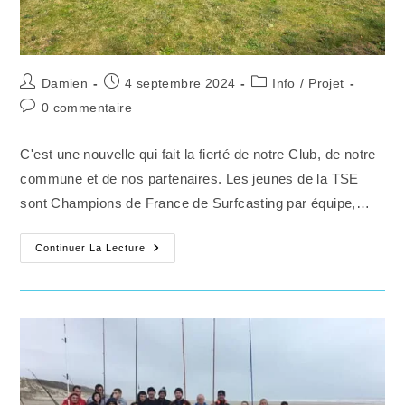
Auteur/autrice
Publication
Post
Damien
4 septembre 2024
Info
/
Projet
de
publiée :
category:
Commentaires
0 commentaire
la
de
publication :
la
C'est une nouvelle qui fait la fierté de notre Club, de notre
publication :
commune et de nos partenaires. Les jeunes de la TSE
sont Champions de France de Surfcasting par équipe,…
LES
Continuer La Lecture
JEUNES
DE
LA
TEAM
SURFCASTING
EQUIHENNOISE
SONT
CHAMPIONS
DE
FRANCE
DE
SURFCASTING