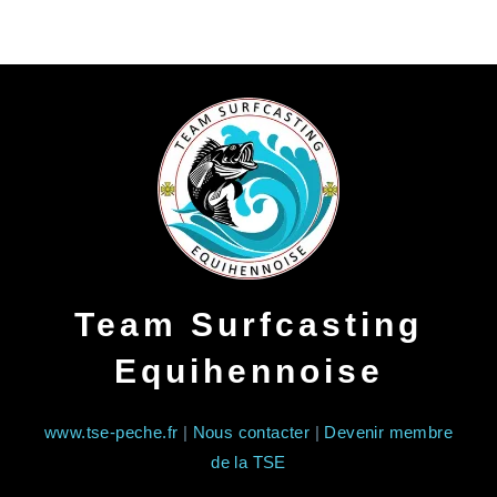
Bord
De
Mer
Team Surfcasting
Equihennoise
www.tse-peche.fr
|
Nous contacter
|
Devenir membre
de la TSE