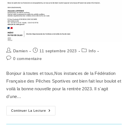
2024
!!
Auteur/autrice
Publication
Post
Damien
11 septembre 2023
Info
de
publiée :
category:
Commentaires
0 commentaire
la
de
publication :
la
Bonjour à toutes et tous,Nos instances de la Fédération
publication :
Française des Pêches Sportives ont bien fait leur boulot et
voilà la bonne nouvelle pour la rentrée 2023. Il s'agit
d'une…
Fin
Continuer La Lecture
De
L’interdiction
De
La