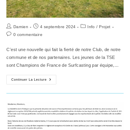
Auteur/autrice
Publication
Post
Damien
4 septembre 2024
Info
/
Projet
de
publiée :
category:
Commentaires
0 commentaire
la
de
publication :
la
C'est une nouvelle qui fait la fierté de notre Club, de notre
publication :
commune et de nos partenaires. Les jeunes de la TSE
sont Champions de France de Surfcasting par équipe,…
LES
Continuer La Lecture
JEUNES
DE
LA
TEAM
SURFCASTING
EQUIHENNOISE
SONT
CHAMPIONS
DE
FRANCE
DE
SURFCASTING