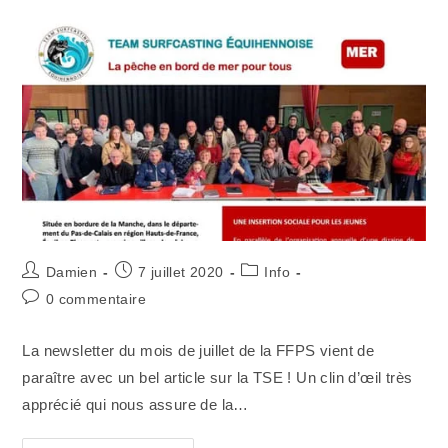
Pêche
Au
Bar
Depuis
Le
Bord
De
Mer
Auteur/autrice
Publication
Post
Damien
7 juillet 2020
Info
de
publiée :
category:
Commentaires
0 commentaire
la
de
publication :
la
La newsletter du mois de juillet de la FFPS vient de
publication :
paraître avec un bel article sur la TSE ! Un clin d’œil très
apprécié qui nous assure de la…