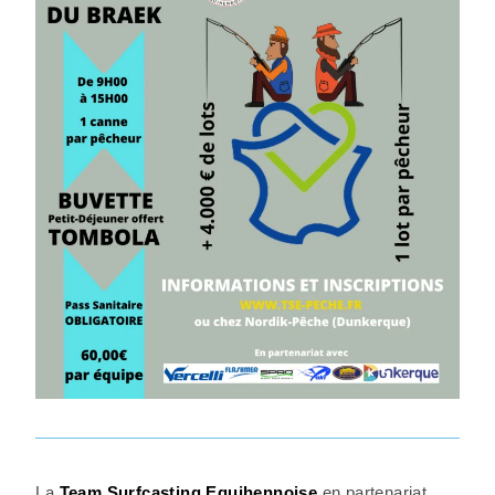
La
Team Surfcasting Equihennoise
en partenariat