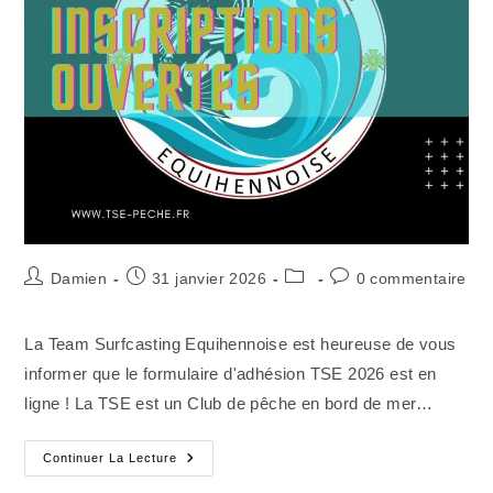
Auteur/autrice
Publication
Post
Commentaires
Damien
31 janvier 2026
0 commentaire
de
publiée :
category:
de
la
la
La Team Surfcasting Equihennoise est heureuse de vous
publication :
publication :
informer que le formulaire d'adhésion TSE 2026 est en
ligne ! La TSE est un Club de pêche en bord de mer…
ADHESION
Continuer La Lecture
SAISON
2026