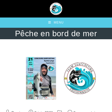
Skip
to
content
MENU
Pêche en bord de mer
Auteur/autrice
Publication
Post
Commentaires