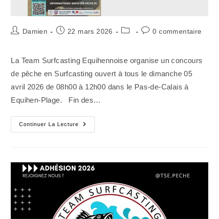
Auteur/autrice
Publication
Post
Commentaires
Damien
22 mars 2026
0 commentaire
de
publiée :
category:
de
la
la
La Team Surfcasting Equihennoise organise un concours
publication :
publication :
de pêche en Surfcasting ouvert à tous le dimanche 05
avril 2026 de 08h00 à 12h00 dans le Pas-de-Calais à
Equihen-Plage. Fin des…
Concours
Continuer La Lecture
De
Surfcasting
–
05
Avril
2026
–
Equihen-
Plage