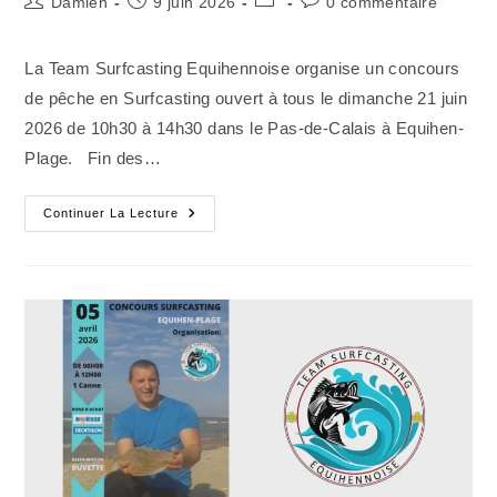
Damien
9 juin 2026
0 commentaire
de
publiée :
category:
de
la
la
La Team Surfcasting Equihennoise organise un concours
publication :
publication :
de pêche en Surfcasting ouvert à tous le dimanche 21 juin
2026 de 10h30 à 14h30 dans le Pas-de-Calais à Equihen-
Plage. Fin des…
Concours
Continuer La Lecture
De
Surfcasting
–
21
Juin
2026
–
Equihen-
Plage